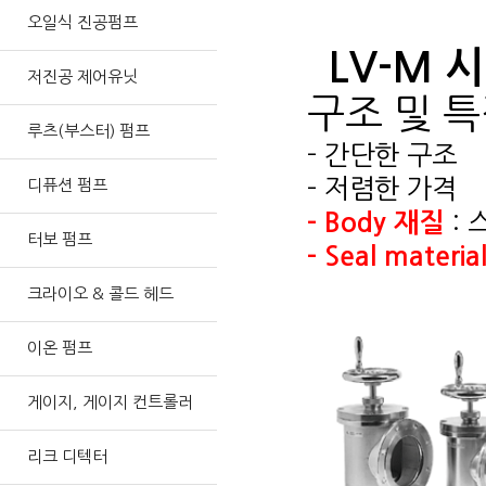
오일식 진공펌프
LV-M 
저진공 제어유닛
구조 및 
루츠(부스터) 펌프
- 간단한 구조
- 저렴한 가격
디퓨션 펌프
-
Body 재질
: 
터보 펌프
-
Seal materia
크라이오 & 콜드 헤드
이온 펌프
게이지, 게이지 컨트롤러
리크 디텍터