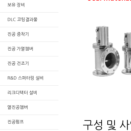
보유 장비
DLC 코팅결과물
진공 증착기
진공 가열챔버
진공 건조기
R&D 스퍼터링 설비
리크디텍터 설비
열진공챔버
진공펌프
구성 및 