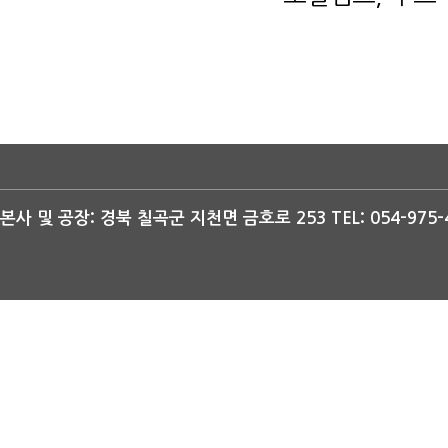
본사 및 공장: 경북 칠곡군 지천면 금호로 253 TEL: 054-975-47