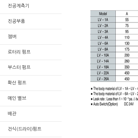
진공계측기
진공부품
챔버
로터리 펌프
부스터 펌프
확산 펌프
메인 밸브
배관
건식(드라이)펌프