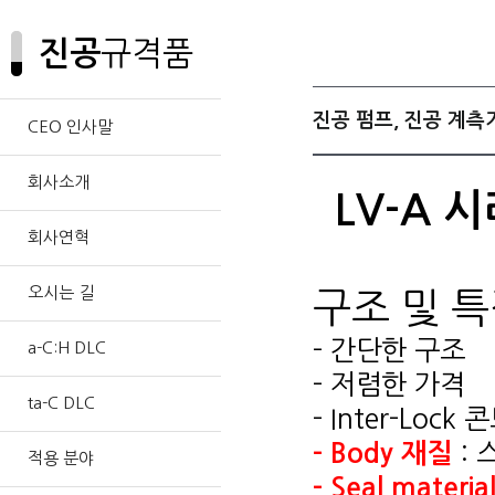
규격품
진공
진공 펌프, 진공 계
CEO 인사말
회사소개
LV-A 
회사연혁
오시는 길
구조 및 
- 간단한 구조
a-C:H DLC
- 저렴한 가격
ta-C DLC
- Inter-Lo
-
Body 재질
: 
적용 분야
-
Seal materia