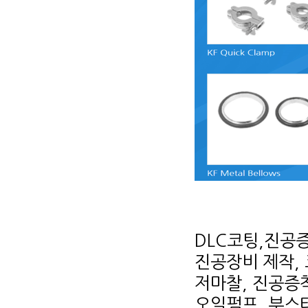
DLC코팅,진공증
진공장비 제작, 
저마찰, 진공증착
오일펌프, 부스터