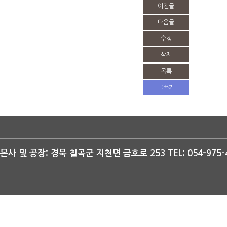
이전글
다음글
수정
삭제
목록
글쓰기
본사 및 공장: 경북 칠곡군 지천면 금호로 253 TEL: 054-975-47